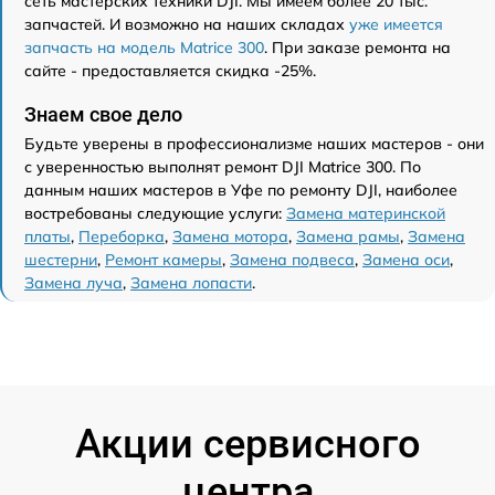
сеть мастерских техники DJI. Мы имеем более 20 тыс.
запчастей. И возможно на наших складах
уже имеется
запчасть на модель Matrice 300
. При заказе ремонта на
сайте - предоставляется скидка -25%.
Знаем свое дело
Будьте уверены в профессионализме наших мастеров - они
с уверенностью выполнят ремонт DJI Matrice 300. По
данным наших мастеров в Уфе по ремонту DJI, наиболее
востребованы следующие услуги:
Замена материнской
платы
,
Переборка
,
Замена мотора
,
Замена рамы
,
Замена
шестерни
,
Ремонт камеры
,
Замена подвеса
,
Замена оси
,
Замена луча
,
Замена лопасти
.
Акции сервисного
центра