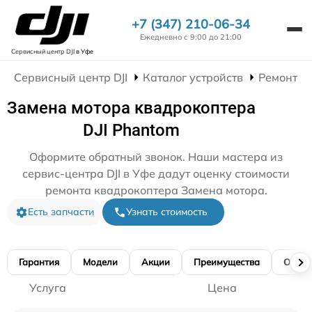
+7 (347) 210-06-34
Ежедневно с 9:00 до 21:00
Сервисный центр DJI
в Уфе
Сервисный центр DJI
Каталог устройств
Ремонт К
Замена мотора квадрокоптера
DJI Phantom
Оформите обратный звонок. Наши мастера из
сервис-центра DJI в Уфе дадут оценку стоимости
ремонта квадрокоптера Замена мотора.
Есть запчасти
Узнать стоимость
Гарантия
Модели
Акции
Преимущества
Отзы
Услуга
Цена